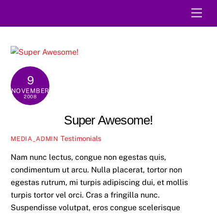
Skip
Men
to
content
9
NOVEMBER
2008
Super Awesome!
Testimonials
MEDIA_ADMIN
Nam nunc lectus, congue non egestas quis,
condimentum ut arcu. Nulla placerat, tortor non
egestas rutrum, mi turpis adipiscing dui, et mollis
turpis tortor vel orci. Cras a fringilla nunc.
Suspendisse volutpat, eros congue scelerisque