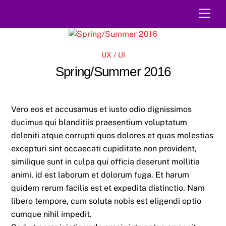
Skip
Men
to
content
UX / UI
Spring/Summer 2016
Vero eos et accusamus et iusto odio dignissimos
ducimus qui blanditiis praesentium voluptatum
deleniti atque corrupti quos dolores et quas molestias
excepturi sint occaecati cupiditate non provident,
similique sunt in culpa qui officia deserunt mollitia
animi, id est laborum et dolorum fuga. Et harum
quidem rerum facilis est et expedita distinctio. Nam
libero tempore, cum soluta nobis est eligendi optio
cumque nihil impedit.