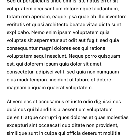
Sed ut perspiciatis unde omnis iste natus error sit
voluptatem accusantium doloremque laudantium,
totam rem aperiam, eaque ipsa quae ab illo inventore
veritatis et quasi architecto beatae vitae dicta sunt
explicabo. Nemo enim ipsam voluptatem quia
voluptas sit aspernatur aut odit aut fugit, sed quia
consequuntur magni dolores eos qui ratione
voluptatem sequi nesciunt. Neque porro quisquam
est, qui dolorem ipsum quia dolor sit amet,
consectetur, adipisci velit, sed quia non numquam
eius modi tempora incidunt ut labore et dolore
magnam aliquam quaerat voluptatem.
At vero eos et accusamus et iusto odio dignissimos
ducimus qui blanditiis praesentium voluptatum
deleniti atque corrupti quos dolores et quas molestias
excepturi sint occaecati cupiditate non provident,
similique sunt in culpa qui officia deserunt mollitia